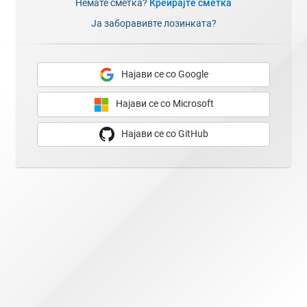
Немате сметка?
Креирајте сметка
Ја заборавивте лозинката?
Најави се со Google
Најави се со Microsoft
Најави се со GitHub