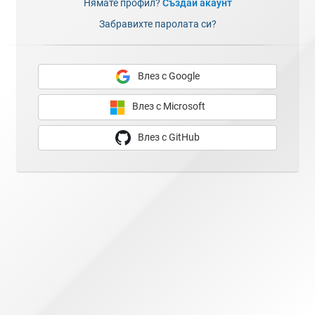
Нямате профил?
Създай акаунт
Забравихте паролата си?
Влез с Google
Влез с Microsoft
Влез с GitHub